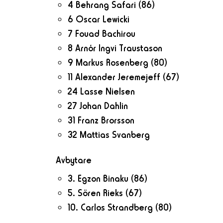
4 Behrang Safari
(86)
6 Oscar Lewicki
7 Fouad Bachirou
8 Arnór Ingvi Traustason
9 Markus Rosenberg
(80)
11 Alexander Jeremejeff
(67)
24 Lasse Nielsen
27 Johan Dahlin
31 Franz Brorsson
32 Mattias Svanberg
Avbytare
3. Egzon Binaku
(86)
5. Sören Rieks
(67)
10. Carlos Strandberg
(80)