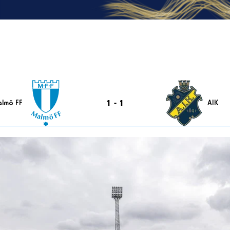
1
-
1
lmö FF
AIK