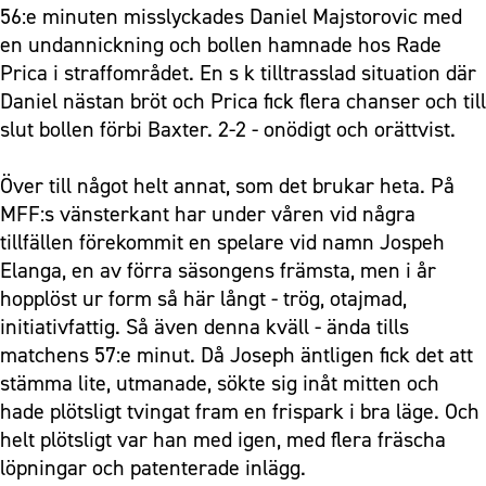
56:e minuten misslyckades Daniel Majstorovic med
en undannickning och bollen hamnade hos Rade
Prica i straffområdet. En s k tilltrasslad situation där
Daniel nästan bröt och Prica fick flera chanser och till
slut bollen förbi Baxter. 2-2 - onödigt och orättvist.
Över till något helt annat, som det brukar heta. På
MFF:s vänsterkant har under våren vid några
tillfällen förekommit en spelare vid namn Jospeh
Elanga, en av förra säsongens främsta, men i år
hopplöst ur form så här långt - trög, otajmad,
initiativfattig. Så även denna kväll - ända tills
matchens 57:e minut. Då Joseph äntligen fick det att
stämma lite, utmanade, sökte sig inåt mitten och
hade plötsligt tvingat fram en frispark i bra läge. Och
helt plötsligt var han med igen, med flera fräscha
löpningar och patenterade inlägg.