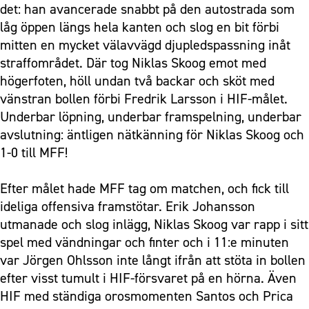
det: han avancerade snabbt på den autostrada som
låg öppen längs hela kanten och slog en bit förbi
mitten en mycket välavvägd djupledspassning inåt
straffområdet. Där tog Niklas Skoog emot med
högerfoten, höll undan två backar och sköt med
vänstran bollen förbi Fredrik Larsson i HIF-målet.
Underbar löpning, underbar framspelning, underbar
avslutning: äntligen nätkänning för Niklas Skoog och
1-0 till MFF!
Efter målet hade MFF tag om matchen, och fick till
ideliga offensiva framstötar. Erik Johansson
utmanade och slog inlägg, Niklas Skoog var rapp i sitt
spel med vändningar och finter och i 11:e minuten
var Jörgen Ohlsson inte långt ifrån att stöta in bollen
efter visst tumult i HIF-försvaret på en hörna. Även
HIF med ständiga orosmomenten Santos och Prica