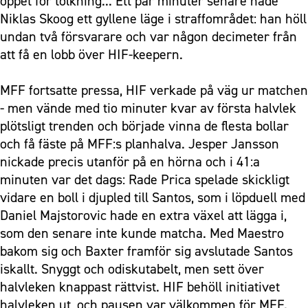
öppet för tolkning... Ett par minuter senare hade
Niklas Skoog ett gyllene läge i straffområdet: han höll
undan två försvarare och var någon decimeter från
att få en lobb över HIF-keepern.
MFF fortsatte pressa, HIF verkade på väg ur matchen
- men vände med tio minuter kvar av första halvlek
plötsligt trenden och började vinna de flesta bollar
och få fäste på MFF:s planhalva. Jesper Jansson
nickade precis utanför på en hörna och i 41:a
minuten var det dags: Rade Prica spelade skickligt
vidare en boll i djupled till Santos, som i löpduell med
Daniel Majstorovic hade en extra växel att lägga i,
som den senare inte kunde matcha. Med Maestro
bakom sig och Baxter framför sig avslutade Santos
iskallt. Snyggt och odiskutabelt, men sett över
halvleken knappast rättvist. HIF behöll initiativet
halvleken ut, och pausen var välkommen för MFF.