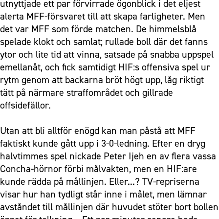
utnyttjade ett par förvirrade ögonblick i det eljest
alerta MFF-försvaret till att skapa farligheter. Men
det var MFF som förde matchen. De himmelsblå
spelade klokt och samlat; rullade boll där det fanns
ytor och lite tid att vinna, satsade på snabba uppspel
emellanåt, och fick samtidigt HIF:s offensiva spel ur
rytm genom att backarna bröt högt upp, låg riktigt
tätt på närmare straffområdet och gillrade
offsidefällor.
Utan att bli alltför enögd kan man påstå att MFF
faktiskt kunde gått upp i 3-0-ledning. Efter en dryg
halvtimmes spel nickade Peter Ijeh en av flera vassa
Concha-hörnor förbi målvakten, men en HIF:are
kunde rädda på mållinjen. Eller...? TV-repriserna
visar hur han tydligt står inne i målet, men lämnar
avståndet till mållinjen där huvudet stöter bort bollen