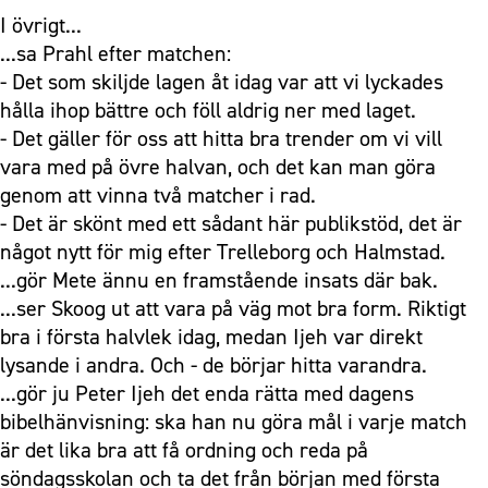
I övrigt...
...sa Prahl efter matchen:
- Det som skiljde lagen åt idag var att vi lyckades
hålla ihop bättre och föll aldrig ner med laget.
- Det gäller för oss att hitta bra trender om vi vill
vara med på övre halvan, och det kan man göra
genom att vinna två matcher i rad.
- Det är skönt med ett sådant här publikstöd, det är
något nytt för mig efter Trelleborg och Halmstad.
...gör Mete ännu en framstående insats där bak.
...ser Skoog ut att vara på väg mot bra form. Riktigt
bra i första halvlek idag, medan Ijeh var direkt
lysande i andra. Och - de börjar hitta varandra.
...gör ju Peter Ijeh det enda rätta med dagens
bibelhänvisning: ska han nu göra mål i varje match
är det lika bra att få ordning och reda på
söndagsskolan och ta det från början med första