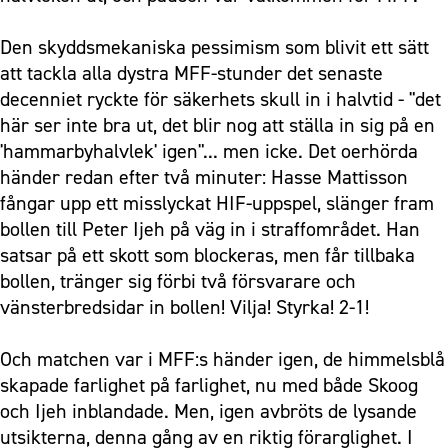
Den skyddsmekaniska pessimism som blivit ett sätt
att tackla alla dystra MFF-stunder det senaste
decenniet ryckte för säkerhets skull in i halvtid - "det
här ser inte bra ut, det blir nog att ställa in sig på en
'hammarbyhalvlek' igen"... men icke. Det oerhörda
händer redan efter två minuter: Hasse Mattisson
fångar upp ett misslyckat HIF-uppspel, slänger fram
bollen till Peter Ijeh på väg in i straffområdet. Han
satsar på ett skott som blockeras, men får tillbaka
bollen, tränger sig förbi två försvarare och
vänsterbredsidar in bollen! Vilja! Styrka! 2-1!
Och matchen var i MFF:s händer igen, de himmelsblå
skapade farlighet på farlighet, nu med både Skoog
och Ijeh inblandade. Men, igen avbröts de lysande
utsikterna, denna gång av en riktig förarglighet. I