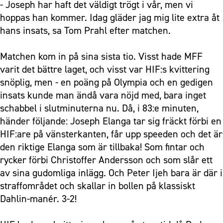
- Joseph har haft det väldigt trögt i vår, men vi
hoppas han kommer. Idag gläder jag mig lite extra åt
hans insats, sa Tom Prahl efter matchen.
Matchen kom in på sina sista tio. Visst hade MFF
varit det bättre laget, och visst var HIF:s kvittering
snöplig, men - en poäng på Olympia och en gedigen
insats kunde man ändå vara nöjd med, bara inget
schabbel i slutminuterna nu. Då, i 83:e minuten,
händer följande: Joseph Elanga tar sig fräckt förbi en
HIF:are på vänsterkanten, får upp speeden och det är
den riktige Elanga som är tillbaka! Som fintar och
rycker förbi Christoffer Andersson och som slår ett
av sina gudomliga inlägg. Och Peter Ijeh bara är där i
straffområdet och skallar in bollen på klassiskt
Dahlin-manér. 3-2!