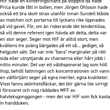
HIF hade en kvitteringschans på stopptid då Rade
Prica kunde fått in bollen, men Jörgen Ohlsson hade
också ett bra skott strax utanför innan Sundell blåste
av matchen och portarna till lyckans rike öppnades
på vid gavel. För, om än riskerande det tendentiösa,
så vill denne referent igen hävda att detta, detta var
en stor seger. Seger mot HIF är alltid stort, men
kvällens tre poäng bärgades på ett så... gediget, så
helgjutet sätt. Det var inte "bara" marginaler på rätt
sida eller utnyttjande av chanserna eller hårt jobb i
nittio minuter. Det var ett väldisponerat lag som höll
ihop, behöll fattningen och koncentrationen och vann
en välförtjänt seger på egna meriter, egna kvaliteter.
Visst fanns skönhetsfläckar, det blir gärna lite virrigt
i försvaret och nog räddades MFF av
halvleksgonggongen - men det var HIF som fick kasta
in handduken.